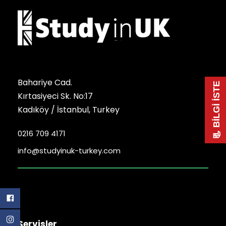
Bahariye Cad.
📃 BİLGİ İSTE
Kırtasiyeci Sk. No:17
Kadıköy / İstanbul, Turkey
0216 709 4171
info@studyinuk-turkey.com
Servisler