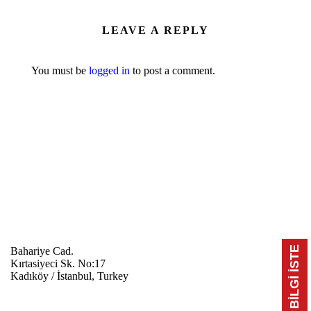
LEAVE A REPLY
You must be
logged in
to post a comment.
📃 BİLGİ İSTE
Bahariye Cad.
Kırtasiyeci Sk. No:17
Kadıköy / İstanbul, Turkey
0216 709 4171