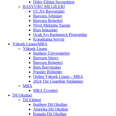
Diğer Eğitim Seçenekleri
BAŞVURU BİLGİLERİ
UCAS Başvuruları
Başvuru Adımları
Başvuru Belgeleri
Niyet Mektubu Yazımı
Burs İmkanları
Ocak Ayı Başlangıçlı Programlar
Konaklama Servisi
Yüksek Lisans/MBA
Yüksek Lisans
İngiltere Üniversiteleri
Başvuru Süreci
Başvuru Belgeleri
Burs Başvuruları
Popüler Bölümler
Online Yüksek Lisans – MBA
2024 The Guardian Sıralaması
MBA
MBA Ücretleri
Dil Okulları
Dil Eğitimi
İngiltere Dil Okulları
Amerika Dil Okulları
Kanada Dil Okulları