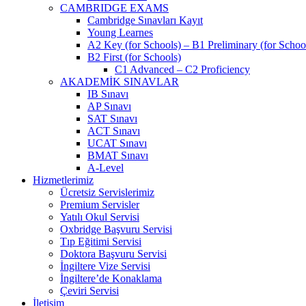
CAMBRIDGE EXAMS
Cambridge Sınavları Kayıt
Young Learnes
A2 Key (for Schools) – B1 Preliminary (for Schoo
B2 First (for Schools)
C1 Advanced – C2 Proficiency
AKADEMİK SINAVLAR
IB Sınavı
AP Sınavı
SAT Sınavı
ACT Sınavı
UCAT Sınavı
BMAT Sınavı
A-Level
Hizmetlerimiz
Ücretsiz Servislerimiz
Premium Servisler
Yatılı Okul Servisi
Oxbridge Başvuru Servisi
Tıp Eğitimi Servisi
Doktora Başvuru Servisi
İngiltere Vize Servisi
İngiltere’de Konaklama
Çeviri Servisi
İletişim