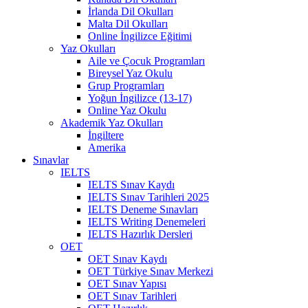
İrlanda Dil Okulları
Malta Dil Okulları
Online İngilizce Eğitimi
Yaz Okulları
Aile ve Çocuk Programları
Bireysel Yaz Okulu
Grup Programları
Yoğun İngilizce (13-17)
Online Yaz Okulu
Akademik Yaz Okulları
İngiltere
Amerika
Sınavlar
IELTS
IELTS Sınav Kaydı
IELTS Sınav Tarihleri 2025
IELTS Deneme Sınavları
IELTS Writing Denemeleri
IELTS Hazırlık Dersleri
OET
OET Sınav Kaydı
OET Türkiye Sınav Merkezi
OET Sınav Yapısı
OET Sınav Tarihleri