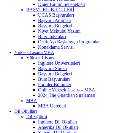
Diğer Eğitim Seçenekleri
BAŞVURU BİLGİLERİ
UCAS Başvuruları
Başvuru Adımları
Başvuru Belgeleri
Niyet Mektubu Yazımı
Burs İmkanları
Ocak Ayı Başlangıçlı Programlar
Konaklama Servisi
Yüksek Lisans/MBA
Yüksek Lisans
İngiltere Üniversiteleri
Başvuru Süreci
Başvuru Belgeleri
Burs Başvuruları
Popüler Bölümler
Online Yüksek Lisans – MBA
2024 The Guardian Sıralaması
MBA
MBA Ücretleri
Dil Okulları
Dil Eğitimi
İngiltere Dil Okulları
Amerika Dil Okulları
Kanada Dil Okulları