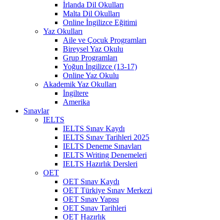
İrlanda Dil Okulları
Malta Dil Okulları
Online İngilizce Eğitimi
Yaz Okulları
Aile ve Çocuk Programları
Bireysel Yaz Okulu
Grup Programları
Yoğun İngilizce (13-17)
Online Yaz Okulu
Akademik Yaz Okulları
İngiltere
Amerika
Sınavlar
IELTS
IELTS Sınav Kaydı
IELTS Sınav Tarihleri 2025
IELTS Deneme Sınavları
IELTS Writing Denemeleri
IELTS Hazırlık Dersleri
OET
OET Sınav Kaydı
OET Türkiye Sınav Merkezi
OET Sınav Yapısı
OET Sınav Tarihleri
OET Hazırlık