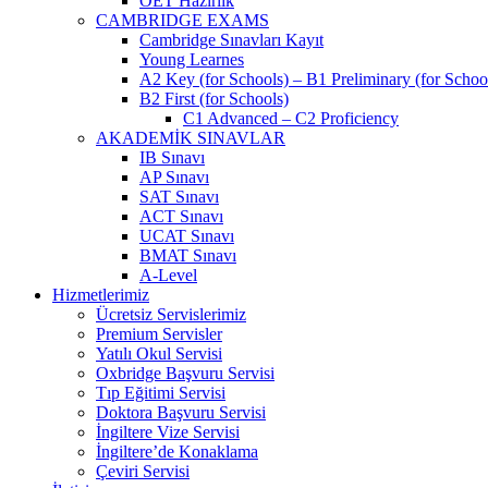
OET Hazırlık
CAMBRIDGE EXAMS
Cambridge Sınavları Kayıt
Young Learnes
A2 Key (for Schools) – B1 Preliminary (for Schoo
B2 First (for Schools)
C1 Advanced – C2 Proficiency
AKADEMİK SINAVLAR
IB Sınavı
AP Sınavı
SAT Sınavı
ACT Sınavı
UCAT Sınavı
BMAT Sınavı
A-Level
Hizmetlerimiz
Ücretsiz Servislerimiz
Premium Servisler
Yatılı Okul Servisi
Oxbridge Başvuru Servisi
Tıp Eğitimi Servisi
Doktora Başvuru Servisi
İngiltere Vize Servisi
İngiltere’de Konaklama
Çeviri Servisi