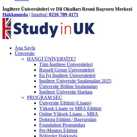
İngiltere Üniversiteleri ve Dil Okulları Resmi Başvuru Merkezi
Hakkımızda
|
Istanbul:
0216 709 4171
Ana Sayfa
Üniversite
HANGİ ÜNİVERSİTE?
Tüm İngiltere Üniversiteleri
Russell Group Üniversiteleri
En İyi İngiltere Üniversiteleri
İngiltere Üniversite Sıralamaları 2025
Üniversite Bölüm Sıralamaları
İngiltere Üniversite Haritası
PROGRAM SEÇ
Üniversite Eğitimi (Lisans)
Yüksek Lisans ve MBA Eğitimi
Online Yüksek Lisans – MBA
Doktora Eğitimi / Başvuruları
Foundation Programları
Pre-Masters Eğitimi
Bölümler Hakkında