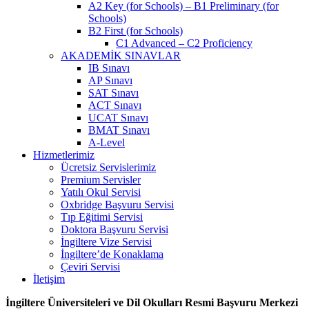
A2 Key (for Schools) – B1 Preliminary (for
Schools)
B2 First (for Schools)
C1 Advanced – C2 Proficiency
AKADEMİK SINAVLAR
IB Sınavı
AP Sınavı
SAT Sınavı
ACT Sınavı
UCAT Sınavı
BMAT Sınavı
A-Level
Hizmetlerimiz
Ücretsiz Servislerimiz
Premium Servisler
Yatılı Okul Servisi
Oxbridge Başvuru Servisi
Tıp Eğitimi Servisi
Doktora Başvuru Servisi
İngiltere Vize Servisi
İngiltere’de Konaklama
Çeviri Servisi
İletişim
İngiltere Üniversiteleri ve Dil Okulları Resmi Başvuru Merkezi