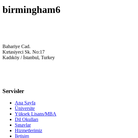
birmingham6
Bahariye Cad.
Kırtasiyeci Sk. No:17
Kadıköy / İstanbul, Turkey
0216 709 4171
info@studyinuk-turkey.com
Servisler
Ana Sayfa
Üniversite
Yüksek Lisans/MBA
Dil Okulları
Sınavlar
Hizmetlerimiz
İletişim