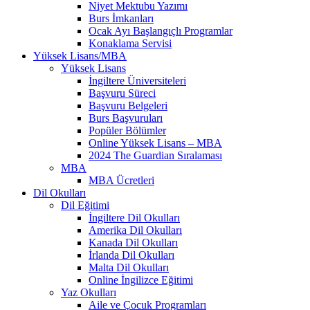
Niyet Mektubu Yazımı
Burs İmkanları
Ocak Ayı Başlangıçlı Programlar
Konaklama Servisi
Yüksek Lisans/MBA
Yüksek Lisans
İngiltere Üniversiteleri
Başvuru Süreci
Başvuru Belgeleri
Burs Başvuruları
Popüler Bölümler
Online Yüksek Lisans – MBA
2024 The Guardian Sıralaması
MBA
MBA Ücretleri
Dil Okulları
Dil Eğitimi
İngiltere Dil Okulları
Amerika Dil Okulları
Kanada Dil Okulları
İrlanda Dil Okulları
Malta Dil Okulları
Online İngilizce Eğitimi
Yaz Okulları
Aile ve Çocuk Programları