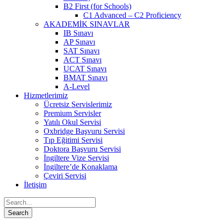
B2 First (for Schools)
C1 Advanced – C2 Proficiency
AKADEMİK SINAVLAR
IB Sınavı
AP Sınavı
SAT Sınavı
ACT Sınavı
UCAT Sınavı
BMAT Sınavı
A-Level
Hizmetlerimiz
Ücretsiz Servislerimiz
Premium Servisler
Yatılı Okul Servisi
Oxbridge Başvuru Servisi
Tıp Eğitimi Servisi
Doktora Başvuru Servisi
İngiltere Vize Servisi
İngiltere’de Konaklama
Çeviri Servisi
İletişim