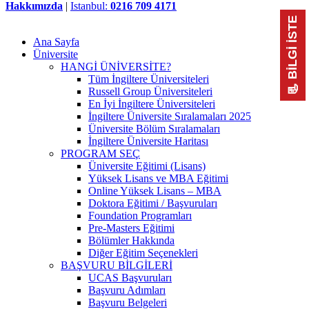
Hakkımızda
|
Istanbul:
0216 709 4171
📃 BİLGİ İSTE
Ana Sayfa
Üniversite
HANGİ ÜNİVERSİTE?
Tüm İngiltere Üniversiteleri
Russell Group Üniversiteleri
En İyi İngiltere Üniversiteleri
İngiltere Üniversite Sıralamaları 2025
Üniversite Bölüm Sıralamaları
İngiltere Üniversite Haritası
PROGRAM SEÇ
Üniversite Eğitimi (Lisans)
Yüksek Lisans ve MBA Eğitimi
Online Yüksek Lisans – MBA
Doktora Eğitimi / Başvuruları
Foundation Programları
Pre-Masters Eğitimi
Bölümler Hakkında
Diğer Eğitim Seçenekleri
BAŞVURU BİLGİLERİ
UCAS Başvuruları
Başvuru Adımları
Başvuru Belgeleri