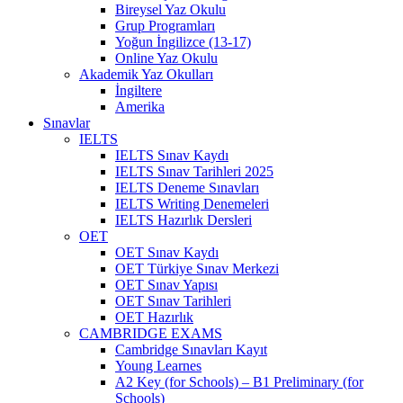
Bireysel Yaz Okulu
Grup Programları
Yoğun İngilizce (13-17)
Online Yaz Okulu
Akademik Yaz Okulları
İngiltere
Amerika
Sınavlar
IELTS
IELTS Sınav Kaydı
IELTS Sınav Tarihleri 2025
IELTS Deneme Sınavları
IELTS Writing Denemeleri
IELTS Hazırlık Dersleri
OET
OET Sınav Kaydı
OET Türkiye Sınav Merkezi
OET Sınav Yapısı
OET Sınav Tarihleri
OET Hazırlık
CAMBRIDGE EXAMS
Cambridge Sınavları Kayıt
Young Learnes
A2 Key (for Schools) – B1 Preliminary (for
Schools)