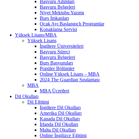
Başvuru Adımları
Başvuru Belgeleri
Niyet Mektubu Yazımı
Burs İmkanları
Ocak Ayı Başlangıçlı Programlar
Konaklama Servisi
Yüksek Lisans/MBA
Yüksek Lisans
İngiltere Üniversiteleri
Başvuru Süreci
Başvuru Belgeleri
Burs Başvuruları
Popüler Bölümler
Online Yüksek Lisans – MBA
2024 The Guardian Sıralaması
MBA
MBA Ücretleri
Dil Okulları
Dil Eğitimi
İngiltere Dil Okulları
Amerika Dil Okulları
Kanada Dil Okulları
İrlanda Dil Okulları
Malta Dil Okulları
Online İngilizce Eğitimi