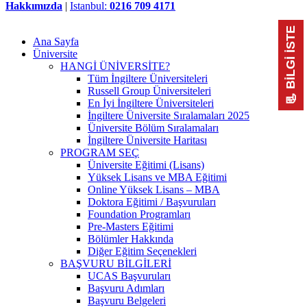
Hakkımızda
|
Istanbul:
0216 709 4171
📃 BİLGİ İSTE
Ana Sayfa
Üniversite
HANGİ ÜNİVERSİTE?
Tüm İngiltere Üniversiteleri
Russell Group Üniversiteleri
En İyi İngiltere Üniversiteleri
İngiltere Üniversite Sıralamaları 2025
Üniversite Bölüm Sıralamaları
İngiltere Üniversite Haritası
PROGRAM SEÇ
Üniversite Eğitimi (Lisans)
Yüksek Lisans ve MBA Eğitimi
Online Yüksek Lisans – MBA
Doktora Eğitimi / Başvuruları
Foundation Programları
Pre-Masters Eğitimi
Bölümler Hakkında
Diğer Eğitim Seçenekleri
BAŞVURU BİLGİLERİ
UCAS Başvuruları
Başvuru Adımları
Başvuru Belgeleri