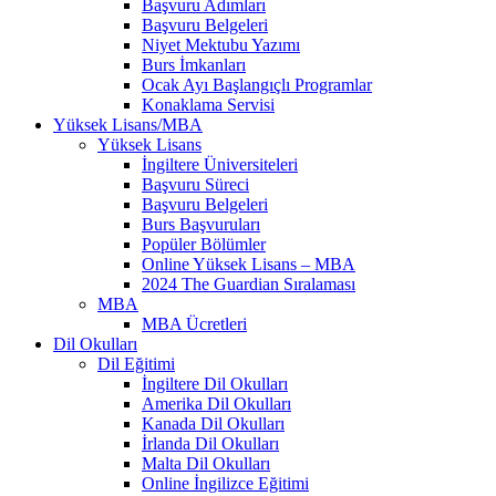
Başvuru Adımları
Başvuru Belgeleri
Niyet Mektubu Yazımı
Burs İmkanları
Ocak Ayı Başlangıçlı Programlar
Konaklama Servisi
Yüksek Lisans/MBA
Yüksek Lisans
İngiltere Üniversiteleri
Başvuru Süreci
Başvuru Belgeleri
Burs Başvuruları
Popüler Bölümler
Online Yüksek Lisans – MBA
2024 The Guardian Sıralaması
MBA
MBA Ücretleri
Dil Okulları
Dil Eğitimi
İngiltere Dil Okulları
Amerika Dil Okulları
Kanada Dil Okulları
İrlanda Dil Okulları
Malta Dil Okulları
Online İngilizce Eğitimi