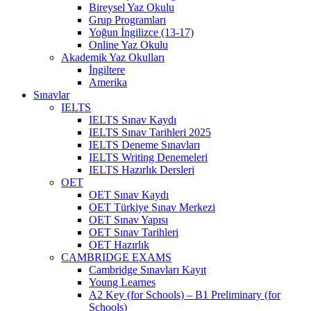
Bireysel Yaz Okulu
Grup Programları
Yoğun İngilizce (13-17)
Online Yaz Okulu
Akademik Yaz Okulları
İngiltere
Amerika
Sınavlar
IELTS
IELTS Sınav Kaydı
IELTS Sınav Tarihleri 2025
IELTS Deneme Sınavları
IELTS Writing Denemeleri
IELTS Hazırlık Dersleri
OET
OET Sınav Kaydı
OET Türkiye Sınav Merkezi
OET Sınav Yapısı
OET Sınav Tarihleri
OET Hazırlık
CAMBRIDGE EXAMS
Cambridge Sınavları Kayıt
Young Learnes
A2 Key (for Schools) – B1 Preliminary (for
Schools)