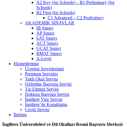
A2 Key (for Schools) – B1 Preliminary (for
Schools)
B2 First (for Schools)
C1 Advanced – C2 Proficiency
AKADEMİK SINAVLAR
IB Sınavı
AP Sınavı
SAT Sınavı
ACT Sınavı
UCAT Sınavı
BMAT Sınavı
A-Level
Hizmetlerimiz
Ücretsiz Servislerimiz
Premium Servisler
Yatılı Okul Servisi
Oxbridge Başvuru Servisi
Tıp Eğitimi Servisi
Doktora Başvuru Servisi
İngiltere Vize Servisi
İngiltere’de Konaklama
Çeviri Servisi
İletişim
İngiltere Üniversiteleri ve Dil Okulları Resmi Başvuru Merkezi