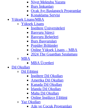
Niyet Mektubu Yazımı
Burs İmkanları
Ocak Ayı Başlangıçlı Programlar
Konaklama Servisi
Yüksek Lisans/MBA
Yüksek Lisans
İngiltere Üniversiteleri
Başvuru Süreci
Başvuru Belgeleri
Burs Başvuruları
Popüler Bölümler
Online Yüksek Lisans – MBA
2024 The Guardian Sıralaması
MBA
MBA Ücretleri
Dil Okulları
Dil Eğitimi
İngiltere Dil Okulları
Amerika Dil Okulları
Kanada Dil Okulları
İrlanda Dil Okulları
Malta Dil Okulları
Online İngilizce Eğitimi
Yaz Okulları
Aile ve Çocuk Programları