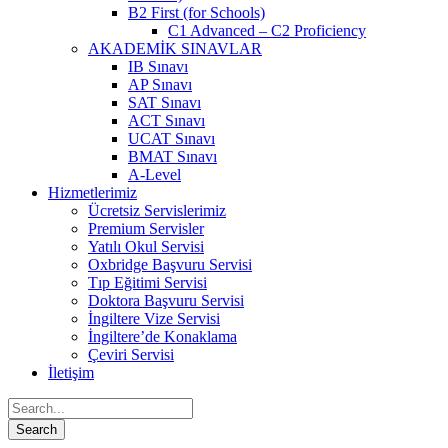
B2 First (for Schools)
C1 Advanced – C2 Proficiency
AKADEMİK SINAVLAR
IB Sınavı
AP Sınavı
SAT Sınavı
ACT Sınavı
UCAT Sınavı
BMAT Sınavı
A-Level
Hizmetlerimiz
Ücretsiz Servislerimiz
Premium Servisler
Yatılı Okul Servisi
Oxbridge Başvuru Servisi
Tıp Eğitimi Servisi
Doktora Başvuru Servisi
İngiltere Vize Servisi
İngiltere’de Konaklama
Çeviri Servisi
İletişim