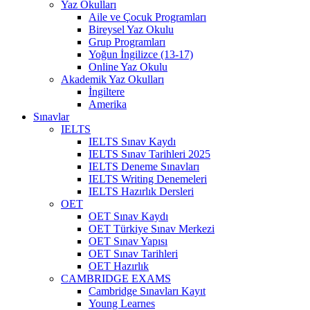
Yaz Okulları
Aile ve Çocuk Programları
Bireysel Yaz Okulu
Grup Programları
Yoğun İngilizce (13-17)
Online Yaz Okulu
Akademik Yaz Okulları
İngiltere
Amerika
Sınavlar
IELTS
IELTS Sınav Kaydı
IELTS Sınav Tarihleri 2025
IELTS Deneme Sınavları
IELTS Writing Denemeleri
IELTS Hazırlık Dersleri
OET
OET Sınav Kaydı
OET Türkiye Sınav Merkezi
OET Sınav Yapısı
OET Sınav Tarihleri
OET Hazırlık
CAMBRIDGE EXAMS
Cambridge Sınavları Kayıt
Young Learnes