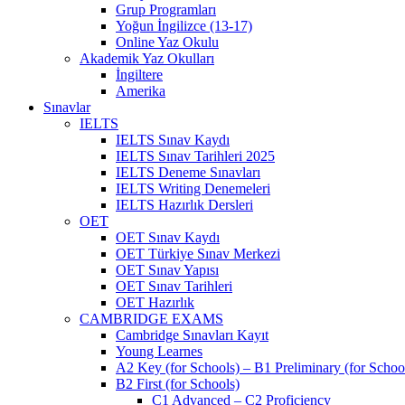
Grup Programları
Yoğun İngilizce (13-17)
Online Yaz Okulu
Akademik Yaz Okulları
İngiltere
Amerika
Sınavlar
IELTS
IELTS Sınav Kaydı
IELTS Sınav Tarihleri 2025
IELTS Deneme Sınavları
IELTS Writing Denemeleri
IELTS Hazırlık Dersleri
OET
OET Sınav Kaydı
OET Türkiye Sınav Merkezi
OET Sınav Yapısı
OET Sınav Tarihleri
OET Hazırlık
CAMBRIDGE EXAMS
Cambridge Sınavları Kayıt
Young Learnes
A2 Key (for Schools) – B1 Preliminary (for Schoo
B2 First (for Schools)
C1 Advanced – C2 Proficiency