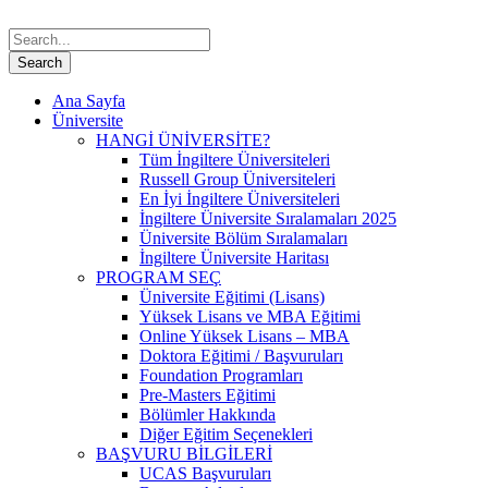
Ana Sayfa
Üniversite
HANGİ ÜNİVERSİTE?
Tüm İngiltere Üniversiteleri
Russell Group Üniversiteleri
En İyi İngiltere Üniversiteleri
İngiltere Üniversite Sıralamaları 2025
Üniversite Bölüm Sıralamaları
İngiltere Üniversite Haritası
PROGRAM SEÇ
Üniversite Eğitimi (Lisans)
Yüksek Lisans ve MBA Eğitimi
Online Yüksek Lisans – MBA
Doktora Eğitimi / Başvuruları
Foundation Programları
Pre-Masters Eğitimi
Bölümler Hakkında
Diğer Eğitim Seçenekleri
BAŞVURU BİLGİLERİ
UCAS Başvuruları