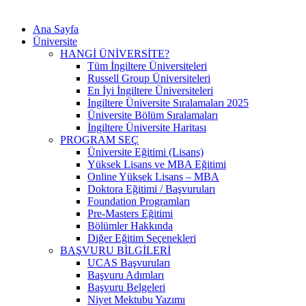
Ana Sayfa
Üniversite
HANGİ ÜNİVERSİTE?
Tüm İngiltere Üniversiteleri
Russell Group Üniversiteleri
En İyi İngiltere Üniversiteleri
İngiltere Üniversite Sıralamaları 2025
Üniversite Bölüm Sıralamaları
İngiltere Üniversite Haritası
PROGRAM SEÇ
Üniversite Eğitimi (Lisans)
Yüksek Lisans ve MBA Eğitimi
Online Yüksek Lisans – MBA
Doktora Eğitimi / Başvuruları
Foundation Programları
Pre-Masters Eğitimi
Bölümler Hakkında
Diğer Eğitim Seçenekleri
BAŞVURU BİLGİLERİ
UCAS Başvuruları
Başvuru Adımları
Başvuru Belgeleri
Niyet Mektubu Yazımı