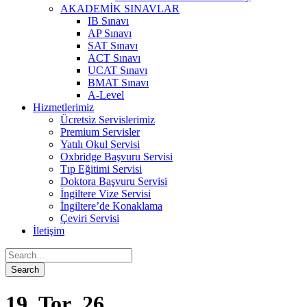
AKADEMİK SINAVLAR
IB Sınavı
AP Sınavı
SAT Sınavı
ACT Sınavı
UCAT Sınavı
BMAT Sınavı
A-Level
Hizmetlerimiz
Ücretsiz Servislerimiz
Premium Servisler
Yatılı Okul Servisi
Oxbridge Başvuru Servisi
Tıp Eğitimi Servisi
Doktora Başvuru Servisi
İngiltere Vize Servisi
İngiltere’de Konaklama
Çeviri Servisi
İletişim
19_Tor_26