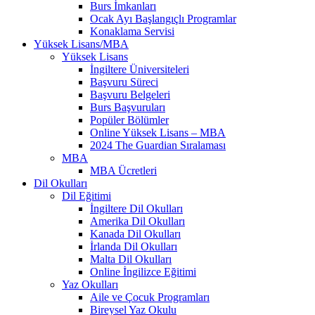
Burs İmkanları
Ocak Ayı Başlangıçlı Programlar
Konaklama Servisi
Yüksek Lisans/MBA
Yüksek Lisans
İngiltere Üniversiteleri
Başvuru Süreci
Başvuru Belgeleri
Burs Başvuruları
Popüler Bölümler
Online Yüksek Lisans – MBA
2024 The Guardian Sıralaması
MBA
MBA Ücretleri
Dil Okulları
Dil Eğitimi
İngiltere Dil Okulları
Amerika Dil Okulları
Kanada Dil Okulları
İrlanda Dil Okulları
Malta Dil Okulları
Online İngilizce Eğitimi
Yaz Okulları
Aile ve Çocuk Programları
Bireysel Yaz Okulu