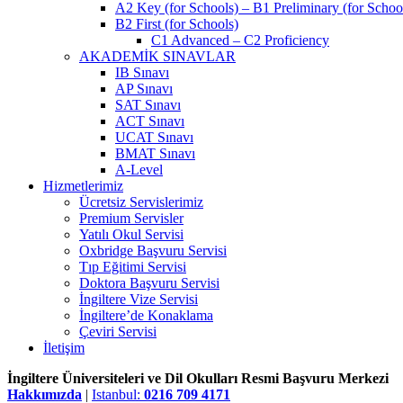
A2 Key (for Schools) – B1 Preliminary (for Schoo
B2 First (for Schools)
C1 Advanced – C2 Proficiency
AKADEMİK SINAVLAR
IB Sınavı
AP Sınavı
SAT Sınavı
ACT Sınavı
UCAT Sınavı
BMAT Sınavı
A-Level
Hizmetlerimiz
Ücretsiz Servislerimiz
Premium Servisler
Yatılı Okul Servisi
Oxbridge Başvuru Servisi
Tıp Eğitimi Servisi
Doktora Başvuru Servisi
İngiltere Vize Servisi
İngiltere’de Konaklama
Çeviri Servisi
İletişim
İngiltere Üniversiteleri ve Dil Okulları Resmi Başvuru Merkezi
Hakkımızda
|
Istanbul:
0216 709 4171