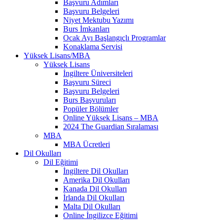
Başvuru Adımları
Başvuru Belgeleri
Niyet Mektubu Yazımı
Burs İmkanları
Ocak Ayı Başlangıçlı Programlar
Konaklama Servisi
Yüksek Lisans/MBA
Yüksek Lisans
İngiltere Üniversiteleri
Başvuru Süreci
Başvuru Belgeleri
Burs Başvuruları
Popüler Bölümler
Online Yüksek Lisans – MBA
2024 The Guardian Sıralaması
MBA
MBA Ücretleri
Dil Okulları
Dil Eğitimi
İngiltere Dil Okulları
Amerika Dil Okulları
Kanada Dil Okulları
İrlanda Dil Okulları
Malta Dil Okulları
Online İngilizce Eğitimi