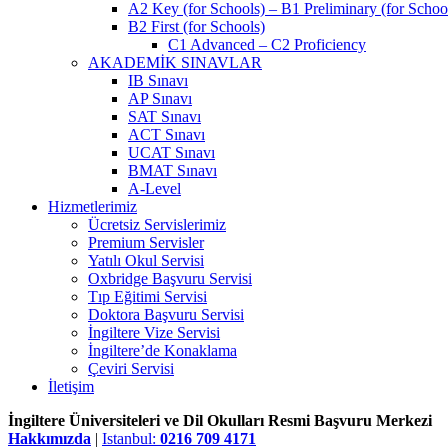
A2 Key (for Schools) – B1 Preliminary (for Schoo
B2 First (for Schools)
C1 Advanced – C2 Proficiency
AKADEMİK SINAVLAR
IB Sınavı
AP Sınavı
SAT Sınavı
ACT Sınavı
UCAT Sınavı
BMAT Sınavı
A-Level
Hizmetlerimiz
Ücretsiz Servislerimiz
Premium Servisler
Yatılı Okul Servisi
Oxbridge Başvuru Servisi
Tıp Eğitimi Servisi
Doktora Başvuru Servisi
İngiltere Vize Servisi
İngiltere’de Konaklama
Çeviri Servisi
İletişim
İngiltere Üniversiteleri ve Dil Okulları Resmi Başvuru Merkezi
Hakkımızda
|
Istanbul:
0216 709 4171