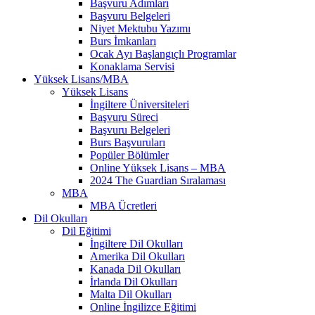
Başvuru Adımları
Başvuru Belgeleri
Niyet Mektubu Yazımı
Burs İmkanları
Ocak Ayı Başlangıçlı Programlar
Konaklama Servisi
Yüksek Lisans/MBA
Yüksek Lisans
İngiltere Üniversiteleri
Başvuru Süreci
Başvuru Belgeleri
Burs Başvuruları
Popüler Bölümler
Online Yüksek Lisans – MBA
2024 The Guardian Sıralaması
MBA
MBA Ücretleri
Dil Okulları
Dil Eğitimi
İngiltere Dil Okulları
Amerika Dil Okulları
Kanada Dil Okulları
İrlanda Dil Okulları
Malta Dil Okulları
Online İngilizce Eğitimi