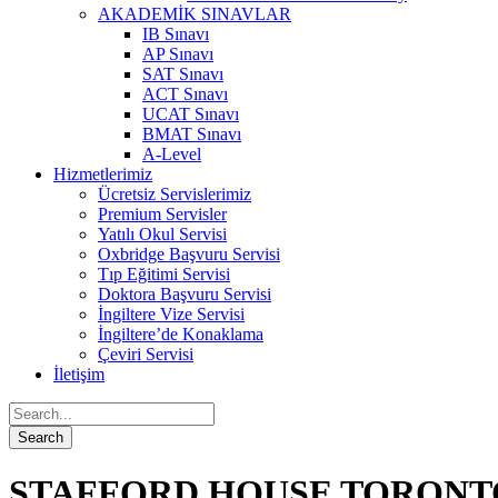
AKADEMİK SINAVLAR
IB Sınavı
AP Sınavı
SAT Sınavı
ACT Sınavı
UCAT Sınavı
BMAT Sınavı
A-Level
Hizmetlerimiz
Ücretsiz Servislerimiz
Premium Servisler
Yatılı Okul Servisi
Oxbridge Başvuru Servisi
Tıp Eğitimi Servisi
Doktora Başvuru Servisi
İngiltere Vize Servisi
İngiltere’de Konaklama
Çeviri Servisi
İletişim
STAFFORD HOUSE TORONT