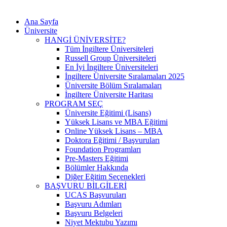
Ana Sayfa
Üniversite
HANGİ ÜNİVERSİTE?
Tüm İngiltere Üniversiteleri
Russell Group Üniversiteleri
En İyi İngiltere Üniversiteleri
İngiltere Üniversite Sıralamaları 2025
Üniversite Bölüm Sıralamaları
İngiltere Üniversite Haritası
PROGRAM SEÇ
Üniversite Eğitimi (Lisans)
Yüksek Lisans ve MBA Eğitimi
Online Yüksek Lisans – MBA
Doktora Eğitimi / Başvuruları
Foundation Programları
Pre-Masters Eğitimi
Bölümler Hakkında
Diğer Eğitim Seçenekleri
BAŞVURU BİLGİLERİ
UCAS Başvuruları
Başvuru Adımları
Başvuru Belgeleri
Niyet Mektubu Yazımı