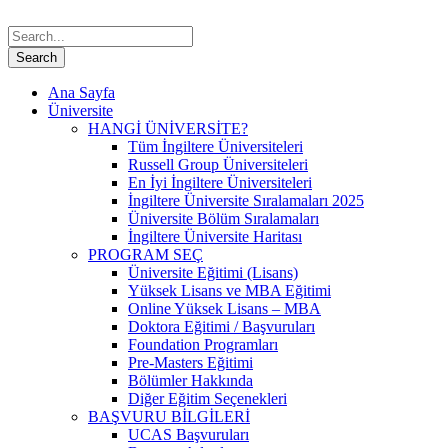
Ana Sayfa
Üniversite
HANGİ ÜNİVERSİTE?
Tüm İngiltere Üniversiteleri
Russell Group Üniversiteleri
En İyi İngiltere Üniversiteleri
İngiltere Üniversite Sıralamaları 2025
Üniversite Bölüm Sıralamaları
İngiltere Üniversite Haritası
PROGRAM SEÇ
Üniversite Eğitimi (Lisans)
Yüksek Lisans ve MBA Eğitimi
Online Yüksek Lisans – MBA
Doktora Eğitimi / Başvuruları
Foundation Programları
Pre-Masters Eğitimi
Bölümler Hakkında
Diğer Eğitim Seçenekleri
BAŞVURU BİLGİLERİ
UCAS Başvuruları