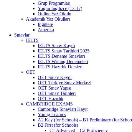
Grup Programları
Yoğun İngilizce (13-17)
Online Yaz Okulu
Akademik Yaz Okulları
İngiltere
Amerika
Sınavlar
IELTS
IELTS Sınav Kaydı
IELTS Sınav Tarihleri 2025
IELTS Deneme Sınavları
IELTS Writing Denemeleri
IELTS Hazırlık Dersleri
OET
OET Sınav Kaydı
OET Türkiye Sınav Merkezi
OET Sınav Yapısı
OET Sınav Tarihleri
OET Hazırlık
CAMBRIDGE EXAMS
Cambridge Sınavları Kayıt
Young Learnes
A2 Key (for Schools) – B1 Preliminary (for Schoo
B2 First (for Schools)
C1 Advanced – C2 Proficiency