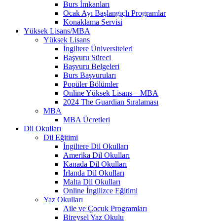
Burs İmkanları
Ocak Ayı Başlangıçlı Programlar
Konaklama Servisi
Yüksek Lisans/MBA
Yüksek Lisans
İngiltere Üniversiteleri
Başvuru Süreci
Başvuru Belgeleri
Burs Başvuruları
Popüler Bölümler
Online Yüksek Lisans – MBA
2024 The Guardian Sıralaması
MBA
MBA Ücretleri
Dil Okulları
Dil Eğitimi
İngiltere Dil Okulları
Amerika Dil Okulları
Kanada Dil Okulları
İrlanda Dil Okulları
Malta Dil Okulları
Online İngilizce Eğitimi
Yaz Okulları
Aile ve Çocuk Programları
Bireysel Yaz Okulu