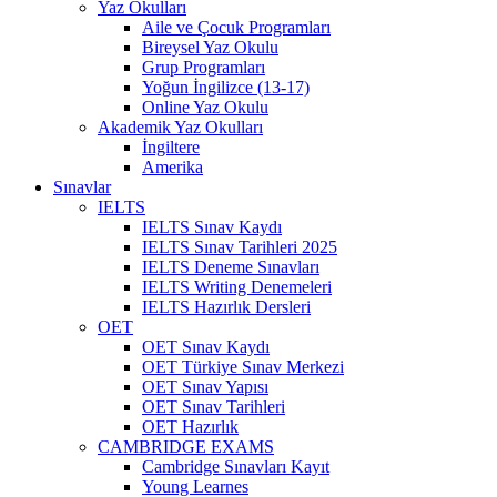
Yaz Okulları
Aile ve Çocuk Programları
Bireysel Yaz Okulu
Grup Programları
Yoğun İngilizce (13-17)
Online Yaz Okulu
Akademik Yaz Okulları
İngiltere
Amerika
Sınavlar
IELTS
IELTS Sınav Kaydı
IELTS Sınav Tarihleri 2025
IELTS Deneme Sınavları
IELTS Writing Denemeleri
IELTS Hazırlık Dersleri
OET
OET Sınav Kaydı
OET Türkiye Sınav Merkezi
OET Sınav Yapısı
OET Sınav Tarihleri
OET Hazırlık
CAMBRIDGE EXAMS
Cambridge Sınavları Kayıt
Young Learnes