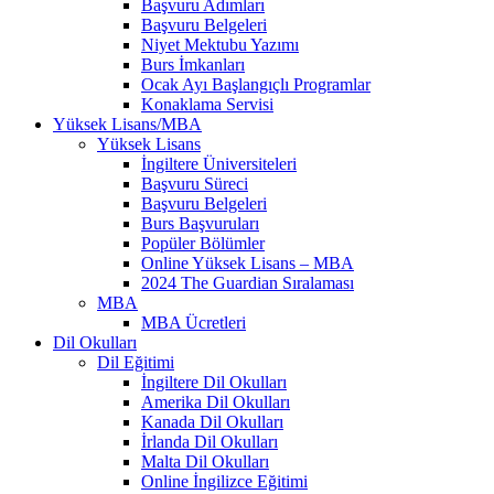
Başvuru Adımları
Başvuru Belgeleri
Niyet Mektubu Yazımı
Burs İmkanları
Ocak Ayı Başlangıçlı Programlar
Konaklama Servisi
Yüksek Lisans/MBA
Yüksek Lisans
İngiltere Üniversiteleri
Başvuru Süreci
Başvuru Belgeleri
Burs Başvuruları
Popüler Bölümler
Online Yüksek Lisans – MBA
2024 The Guardian Sıralaması
MBA
MBA Ücretleri
Dil Okulları
Dil Eğitimi
İngiltere Dil Okulları
Amerika Dil Okulları
Kanada Dil Okulları
İrlanda Dil Okulları
Malta Dil Okulları
Online İngilizce Eğitimi