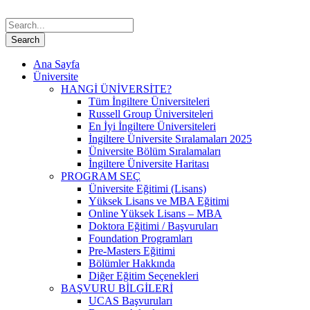
Ana Sayfa
Üniversite
HANGİ ÜNİVERSİTE?
Tüm İngiltere Üniversiteleri
Russell Group Üniversiteleri
En İyi İngiltere Üniversiteleri
İngiltere Üniversite Sıralamaları 2025
Üniversite Bölüm Sıralamaları
İngiltere Üniversite Haritası
PROGRAM SEÇ
Üniversite Eğitimi (Lisans)
Yüksek Lisans ve MBA Eğitimi
Online Yüksek Lisans – MBA
Doktora Eğitimi / Başvuruları
Foundation Programları
Pre-Masters Eğitimi
Bölümler Hakkında
Diğer Eğitim Seçenekleri
BAŞVURU BİLGİLERİ
UCAS Başvuruları