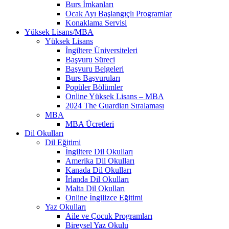
Burs İmkanları
Ocak Ayı Başlangıçlı Programlar
Konaklama Servisi
Yüksek Lisans/MBA
Yüksek Lisans
İngiltere Üniversiteleri
Başvuru Süreci
Başvuru Belgeleri
Burs Başvuruları
Popüler Bölümler
Online Yüksek Lisans – MBA
2024 The Guardian Sıralaması
MBA
MBA Ücretleri
Dil Okulları
Dil Eğitimi
İngiltere Dil Okulları
Amerika Dil Okulları
Kanada Dil Okulları
İrlanda Dil Okulları
Malta Dil Okulları
Online İngilizce Eğitimi
Yaz Okulları
Aile ve Çocuk Programları
Bireysel Yaz Okulu