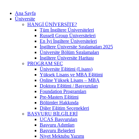
Ana Sayfa
Üniversite
HANGİ ÜNİVERSİTE?
Tüm İngiltere Üniversiteleri
Russell Group Üniversiteleri
En İyi İngiltere Üniversiteleri
İngiltere Üniversite Sıralamaları 2025
Üniversite Bölüm Sıralamaları
İngiltere Üniversite Haritası
PROGRAM SEÇ
Üniversite Eğitimi (Lisans)
Yüksek Lisans ve MBA Eğitimi
Online Yüksek Lisans – MBA
Doktora Eğitimi / Başvuruları
Foundation Programları
Pre-Masters Eğitimi
Bölümler Hakkında
Diğer Eğitim Seçenekleri
BAŞVURU BİLGİLERİ
UCAS Başvuruları
Başvuru Adımları
Başvuru Belgeleri
Niyet Mektubu Yazımı