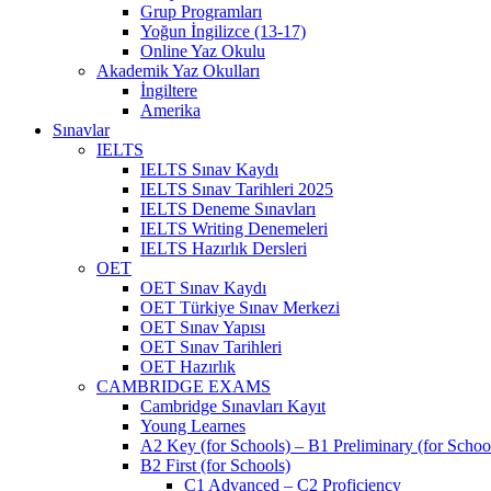
Grup Programları
Yoğun İngilizce (13-17)
Online Yaz Okulu
Akademik Yaz Okulları
İngiltere
Amerika
Sınavlar
IELTS
IELTS Sınav Kaydı
IELTS Sınav Tarihleri 2025
IELTS Deneme Sınavları
IELTS Writing Denemeleri
IELTS Hazırlık Dersleri
OET
OET Sınav Kaydı
OET Türkiye Sınav Merkezi
OET Sınav Yapısı
OET Sınav Tarihleri
OET Hazırlık
CAMBRIDGE EXAMS
Cambridge Sınavları Kayıt
Young Learnes
A2 Key (for Schools) – B1 Preliminary (for Schoo
B2 First (for Schools)
C1 Advanced – C2 Proficiency