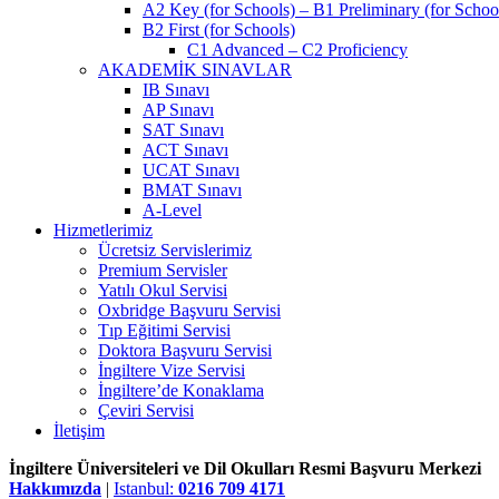
A2 Key (for Schools) – B1 Preliminary (for Schoo
B2 First (for Schools)
C1 Advanced – C2 Proficiency
AKADEMİK SINAVLAR
IB Sınavı
AP Sınavı
SAT Sınavı
ACT Sınavı
UCAT Sınavı
BMAT Sınavı
A-Level
Hizmetlerimiz
Ücretsiz Servislerimiz
Premium Servisler
Yatılı Okul Servisi
Oxbridge Başvuru Servisi
Tıp Eğitimi Servisi
Doktora Başvuru Servisi
İngiltere Vize Servisi
İngiltere’de Konaklama
Çeviri Servisi
İletişim
İngiltere Üniversiteleri ve Dil Okulları Resmi Başvuru Merkezi
Hakkımızda
|
Istanbul:
0216 709 4171