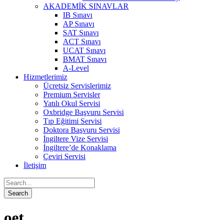
AKADEMİK SINAVLAR
IB Sınavı
AP Sınavı
SAT Sınavı
ACT Sınavı
UCAT Sınavı
BMAT Sınavı
A-Level
Hizmetlerimiz
Ücretsiz Servislerimiz
Premium Servisler
Yatılı Okul Servisi
Oxbridge Başvuru Servisi
Tıp Eğitimi Servisi
Doktora Başvuru Servisi
İngiltere Vize Servisi
İngiltere’de Konaklama
Çeviri Servisi
İletişim
oet