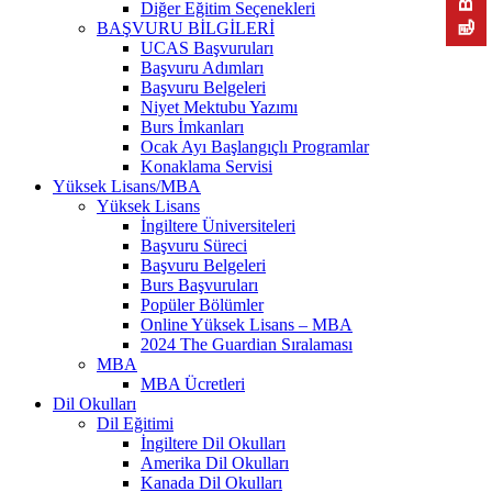
Diğer Eğitim Seçenekleri
BAŞVURU BİLGİLERİ
UCAS Başvuruları
Başvuru Adımları
Başvuru Belgeleri
Niyet Mektubu Yazımı
Burs İmkanları
Ocak Ayı Başlangıçlı Programlar
Konaklama Servisi
Yüksek Lisans/MBA
Yüksek Lisans
İngiltere Üniversiteleri
Başvuru Süreci
Başvuru Belgeleri
Burs Başvuruları
Popüler Bölümler
Online Yüksek Lisans – MBA
2024 The Guardian Sıralaması
MBA
MBA Ücretleri
Dil Okulları
Dil Eğitimi
İngiltere Dil Okulları
Amerika Dil Okulları
Kanada Dil Okulları