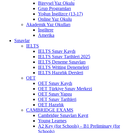
Bireysel Yaz Okulu
Grup Programları
Yoğun İngilizce (13-17)
Online Yaz Okulu
Akademik Yaz Okulları
İngiltere
Amerika
Sınavlar
IELTS
IELTS Sınav Kaydı
IELTS Sınav Tarihleri 2025
IELTS Deneme Sınavları
IELTS Writing Denemeleri
IELTS Hazırlık Dersleri
OET
OET Sınav Kaydı
OET Türkiye Sınav Merkezi
OET Sınav Yapısı
OET Sınav Tarihleri
OET Hazırlık
CAMBRIDGE EXAMS
Cambridge Sınavları Kayıt
Young Learnes
A2 Key (for Schools) – B1 Preliminary (for
Schools)