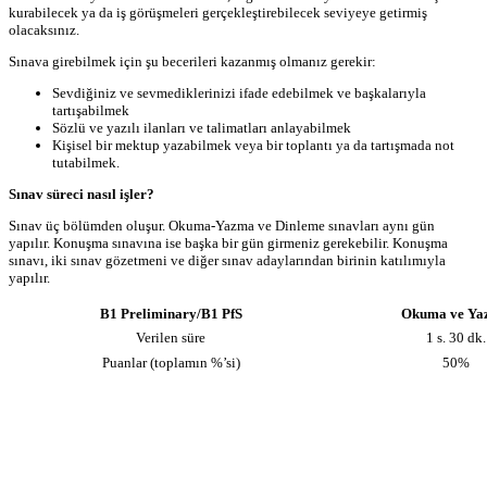
kurabilecek ya da iş görüşmeleri gerçekleştirebilecek seviyeye getirmiş
olacaksınız.
Sınava girebilmek için şu becerileri kazanmış olmanız gerekir:
Sevdiğiniz ve sevmediklerinizi ifade edebilmek ve başkalarıyla
tartışabilmek
Sözlü ve yazılı ilanları ve talimatları anlayabilmek
Kişisel bir mektup yazabilmek veya bir toplantı ya da tartışmada not
tutabilmek.
Sınav süreci nasıl işler?
Sınav üç bölümden oluşur. Okuma-Yazma ve Dinleme sınavları aynı gün
yapılır. Konuşma sınavına ise başka bir gün girmeniz gerekebilir. Konuşma
sınavı, iki sınav gözetmeni ve diğer sınav adaylarından birinin katılımıyla
yapılır.
B1 Preliminary/B1 PfS
Okuma ve Ya
Verilen süre
1 s. 30 dk.
Puanlar (toplamın %’si)
50%