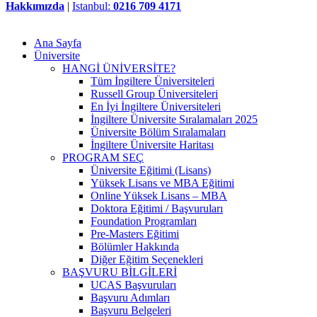
Hakkımızda
|
Istanbul:
0216 709 4171
Ana Sayfa
Üniversite
HANGİ ÜNİVERSİTE?
Tüm İngiltere Üniversiteleri
Russell Group Üniversiteleri
En İyi İngiltere Üniversiteleri
İngiltere Üniversite Sıralamaları 2025
Üniversite Bölüm Sıralamaları
İngiltere Üniversite Haritası
PROGRAM SEÇ
Üniversite Eğitimi (Lisans)
Yüksek Lisans ve MBA Eğitimi
Online Yüksek Lisans – MBA
Doktora Eğitimi / Başvuruları
Foundation Programları
Pre-Masters Eğitimi
Bölümler Hakkında
Diğer Eğitim Seçenekleri
BAŞVURU BİLGİLERİ
UCAS Başvuruları
Başvuru Adımları
Başvuru Belgeleri