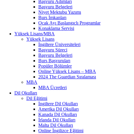
Başvuru Adımları
Başvuru Belgeleri
Niyet Mektubu Yazımı
Burs İmkanları
Ocak Ayı Başlangıçlı Programlar
Konaklama Servisi
Yüksek Lisans/MBA
Yüksek Lisans
İngiltere Üniversiteleri
Başvuru Süreci
Başvuru Belgeleri
Burs Başvuruları
Popüler Bölümler
Online Yüksek Lisans – MBA
2024 The Guardian Sıralaması
MBA
MBA Ücretleri
Dil Okulları
Dil Eğitimi
İngiltere Dil Okulları
Amerika Dil Okulları
Kanada Dil Okulları
İrlanda Dil Okulları
Malta Dil Okulları
Online İngilizce Eğitimi