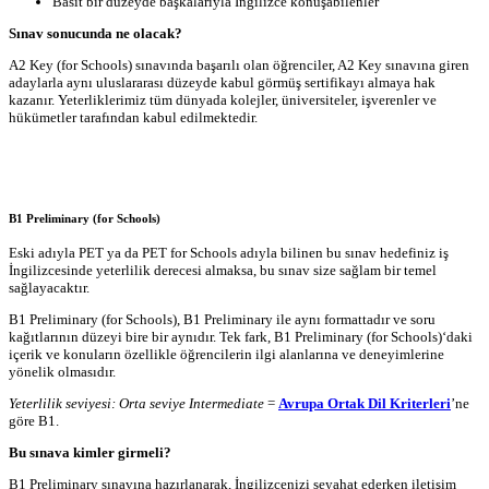
Basit bir düzeyde başkalarıyla İngilizce konuşabilenler
Sınav sonucunda ne olacak?
A2 Key (for Schools) sınavında başarılı olan öğrenciler, A2 Key sınavına giren
adaylarla aynı uluslararası düzeyde kabul görmüş sertifikayı almaya hak
kazanır. Yeterliklerimiz tüm dünyada kolejler, üniversiteler, işverenler ve
hükümetler tarafından kabul edilmektedir.
B1 Preliminary (for Schools)
Eski adıyla PET ya da PET for Schools adıyla bilinen bu sınav hedefiniz iş
İngilizcesinde yeterlilik derecesi almaksa, bu sınav size sağlam bir temel
sağlayacaktır.
B1 Preliminary (for Schools), B1 Preliminary ile aynı formattadır ve soru
kağıtlarının düzeyi bire bir aynıdır. Tek fark, B1 Preliminary (for Schools)‘daki
içerik ve konuların özellikle öğrencilerin ilgi alanlarına ve deneyimlerine
yönelik olmasıdır.
Yeterlilik seviyesi: Orta seviye Intermediate
=
Avrupa Ortak Dil Kriterleri
’ne
göre B1.
Bu sınava kimler girmeli?
B1 Preliminary sınavına hazırlanarak, İngilizcenizi seyahat ederken iletişim