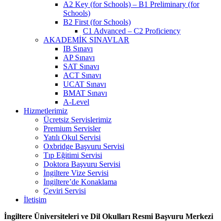
A2 Key (for Schools) – B1 Preliminary (for
Schools)
B2 First (for Schools)
C1 Advanced – C2 Proficiency
AKADEMİK SINAVLAR
IB Sınavı
AP Sınavı
SAT Sınavı
ACT Sınavı
UCAT Sınavı
BMAT Sınavı
A-Level
Hizmetlerimiz
Ücretsiz Servislerimiz
Premium Servisler
Yatılı Okul Servisi
Oxbridge Başvuru Servisi
Tıp Eğitimi Servisi
Doktora Başvuru Servisi
İngiltere Vize Servisi
İngiltere’de Konaklama
Çeviri Servisi
İletişim
İngiltere Üniversiteleri ve Dil Okulları Resmi Başvuru Merkezi