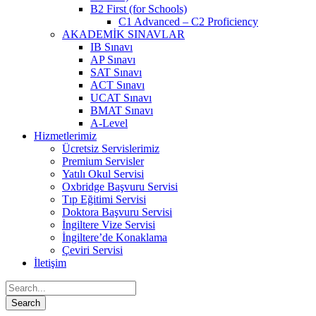
B2 First (for Schools)
C1 Advanced – C2 Proficiency
AKADEMİK SINAVLAR
IB Sınavı
AP Sınavı
SAT Sınavı
ACT Sınavı
UCAT Sınavı
BMAT Sınavı
A-Level
Hizmetlerimiz
Ücretsiz Servislerimiz
Premium Servisler
Yatılı Okul Servisi
Oxbridge Başvuru Servisi
Tıp Eğitimi Servisi
Doktora Başvuru Servisi
İngiltere Vize Servisi
İngiltere’de Konaklama
Çeviri Servisi
İletişim