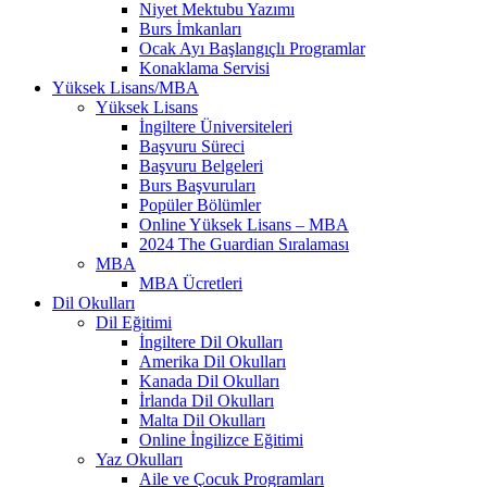
Niyet Mektubu Yazımı
Burs İmkanları
Ocak Ayı Başlangıçlı Programlar
Konaklama Servisi
Yüksek Lisans/MBA
Yüksek Lisans
İngiltere Üniversiteleri
Başvuru Süreci
Başvuru Belgeleri
Burs Başvuruları
Popüler Bölümler
Online Yüksek Lisans – MBA
2024 The Guardian Sıralaması
MBA
MBA Ücretleri
Dil Okulları
Dil Eğitimi
İngiltere Dil Okulları
Amerika Dil Okulları
Kanada Dil Okulları
İrlanda Dil Okulları
Malta Dil Okulları
Online İngilizce Eğitimi
Yaz Okulları
Aile ve Çocuk Programları