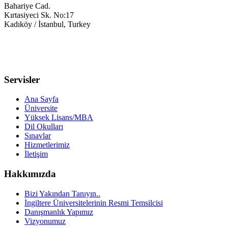
Bahariye Cad.
Kırtasiyeci Sk. No:17
Kadıköy / İstanbul, Turkey
0216 709 4171
info@studyinuk-turkey.com
Servisler
Ana Sayfa
Üniversite
Yüksek Lisans/MBA
Dil Okulları
Sınavlar
Hizmetlerimiz
İletişim
Hakkımızda
Bizi Yakından Tanıyın..
İngiltere Üniversitelerinin Resmi Temsilcisi
Danışmanlık Yapımız
Vizyonumuz