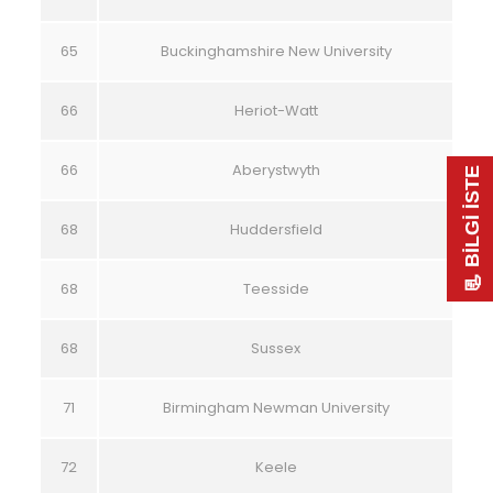
65
Buckinghamshire New University
66
Heriot-Watt
66
Aberystwyth
📃 BİLGİ İSTE
68
Huddersfield
68
Teesside
68
Sussex
71
Birmingham Newman University
72
Keele