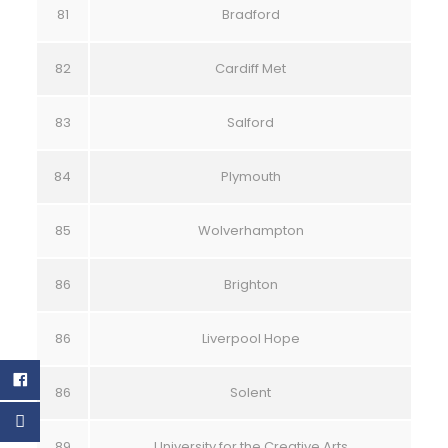
81
Bradford
82
Cardiff Met
83
Salford
84
Plymouth
85
Wolverhampton
86
Brighton
86
Liverpool Hope
86
Solent
89
University for the Creative Arts