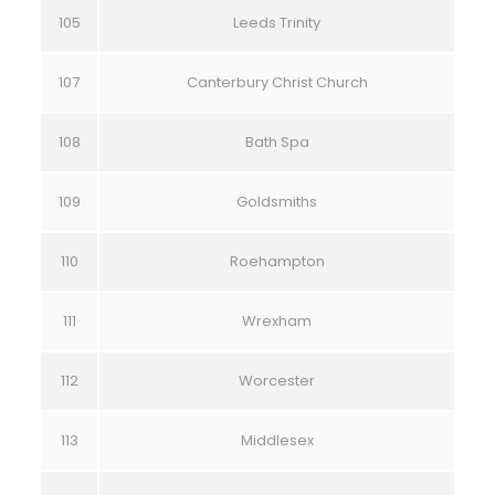
105
Leeds Trinity
107
Canterbury Christ Church
108
Bath Spa
109
Goldsmiths
110
Roehampton
111
Wrexham
112
Worcester
113
Middlesex