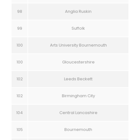
98
Anglia Ruskin
99
Suffolk
100
Arts University Bournemouth
100
Gloucestershire
102
Leeds Beckett
102
Birmingham City
104
Central Lancashire
105
Bournemouth