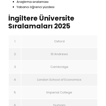
Araştırma sıralaması
Yabancı öğrenci yüzdesi
İngiltere Üniversite
Sıralamaları 2025
1
Oxford
2
St Andrews
3
Cambridge
4
London School of Economics
5
Imperial College
6
Durham