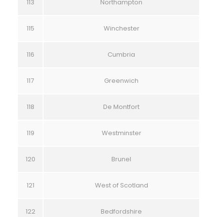
113
Northampton
115
Winchester
116
Cumbria
117
Greenwich
118
De Montfort
119
Westminster
120
Brunel
121
West of Scotland
122
Bedfordshire