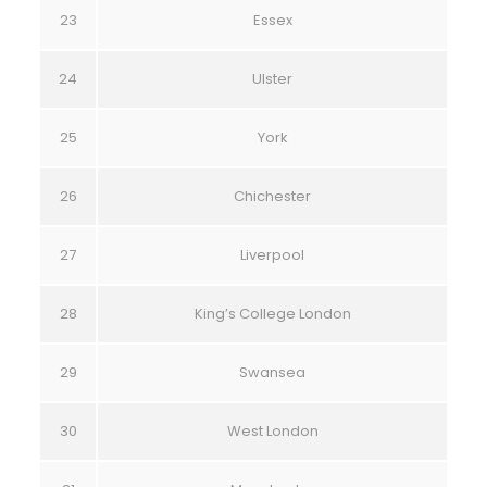
23
Essex
24
Ulster
25
York
26
Chichester
27
Liverpool
28
King’s College London
29
Swansea
30
West London