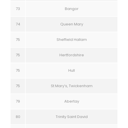
73
Bangor
74
Queen Mary
75
Sheffield Hallam
75
Hertfordshire
75
Hull
75
St Mary’s, Twickenham
79
Abertay
80
Trinity Saint David