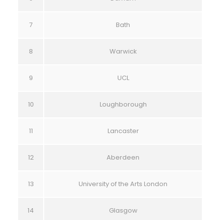
7
Bath
8
Warwick
9
UCL
10
Loughborough
11
Lancaster
12
Aberdeen
13
University of the Arts London
14
Glasgow