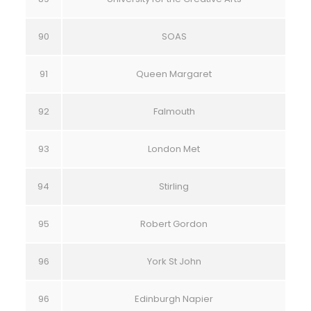
90
SOAS
91
Queen Margaret
92
Falmouth
93
London Met
94
Stirling
95
Robert Gordon
96
York St John
96
Edinburgh Napier