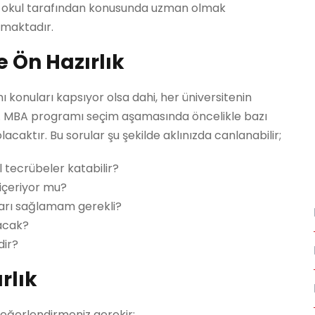
iteli okul tarafından konusunda uzman olmak
nmaktadır.
 Ön Hazırlık
 konuları kapsıyor olsa dahi, her üniversitenin
r. MBA programı seçim aşamasında öncelikle bazı
acaktır. Bu sorular şu şekilde aklınızda canlanabilir;
 tecrübeler katabilir?
 içeriyor mu?
lları sağlamam gerekli?
lacak?
dir?
rlık
eğerlendirmeniz gerekir: