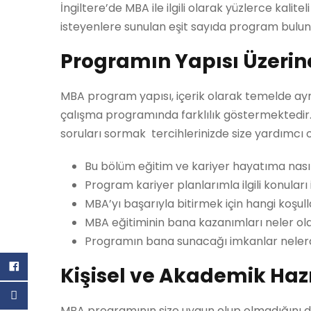
İngiltere’de MBA ile ilgili olarak yüzlerce kal
isteyenlere sunulan eşit sayıda program bulu
Programın Yapısı Üzerine
MBA program yapısı, içerik olarak temelde aynı
çalışma programında farklılık göstermektedi
soruları sormak tercihlerinizde size yardımcı ol
Bu bölüm eğitim ve kariyer hayatıma nasıl
Program kariyer planlarımla ilgili konuları
MBA’yı başarıyla bitirmek için hangi koşu
MBA eğitiminin bana kazanımları neler o
Programın bana sunacağı imkanlar neler
Kişisel ve Akademik Hazı
MBA programının size uygun olup olmadığını d