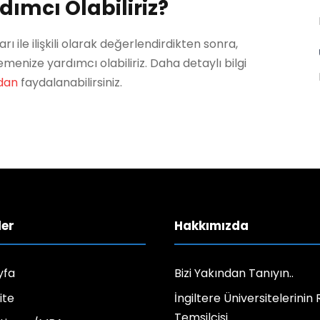
dımcı Olabiliriz?
rı ile ilişkili olarak değerlendirdikten sonra,
emenize yardımcı olabiliriz. Daha detaylı bilgi
dan
faydalanabilirsiniz.
ler
Hakkımızda
yfa
Bizi Yakından Tanıyın..
ite
İngiltere Üniversitelerinin
Temsilcisi