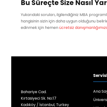
Bu Süreçte Size Nasıl Yar
Yukarıdaki soruları, ilgilendiğiniz MBA programla
hangisinin sizin için daha uygun olduğunu belirl
edinmek için hemen
ücretsiz danışmanlığımız
Servis
Ana Sa
Bahariye Cad.
Kırtasiyeci Sk. No:17
Ünivers
Kadıköy / İstanbul, Turkey