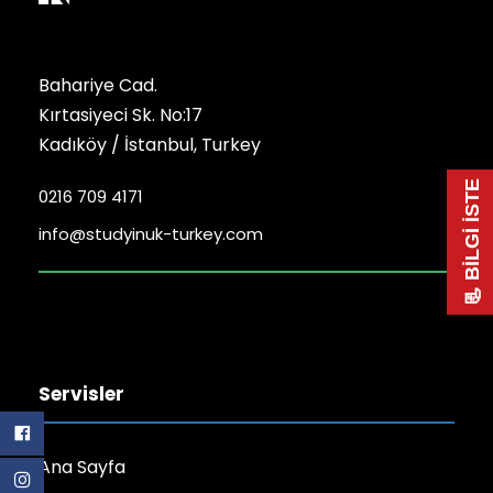
Bahariye Cad.
Kırtasiyeci Sk. No:17
Kadıköy / İstanbul, Turkey
📃 BİLGİ İSTE
0216 709 4171
info@studyinuk-turkey.com
Servisler
Ana Sayfa