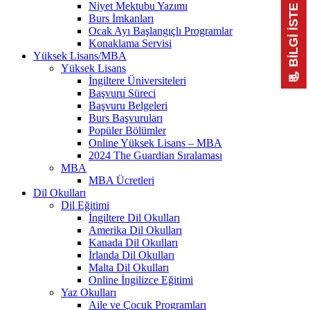
Niyet Mektubu Yazımı
📃 BİLGİ İSTE
Burs İmkanları
Ocak Ayı Başlangıçlı Programlar
Konaklama Servisi
Yüksek Lisans/MBA
Yüksek Lisans
İngiltere Üniversiteleri
Başvuru Süreci
Başvuru Belgeleri
Burs Başvuruları
Popüler Bölümler
Online Yüksek Lisans – MBA
2024 The Guardian Sıralaması
MBA
MBA Ücretleri
Dil Okulları
Dil Eğitimi
İngiltere Dil Okulları
Amerika Dil Okulları
Kanada Dil Okulları
İrlanda Dil Okulları
Malta Dil Okulları
Online İngilizce Eğitimi
Yaz Okulları
Aile ve Çocuk Programları