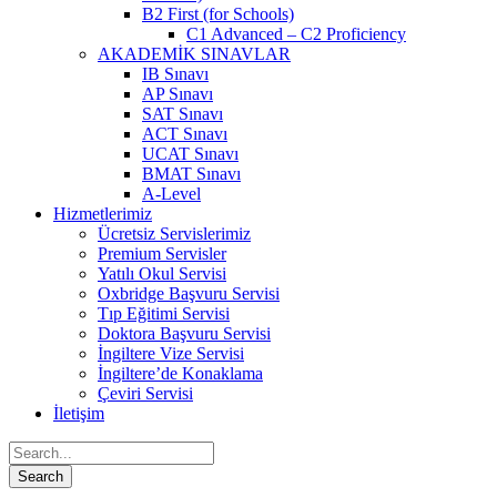
B2 First (for Schools)
C1 Advanced – C2 Proficiency
AKADEMİK SINAVLAR
IB Sınavı
AP Sınavı
SAT Sınavı
ACT Sınavı
UCAT Sınavı
BMAT Sınavı
A-Level
Hizmetlerimiz
Ücretsiz Servislerimiz
Premium Servisler
Yatılı Okul Servisi
Oxbridge Başvuru Servisi
Tıp Eğitimi Servisi
Doktora Başvuru Servisi
İngiltere Vize Servisi
İngiltere’de Konaklama
Çeviri Servisi
İletişim