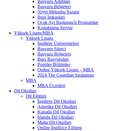
Başvuru Adımları
Başvuru Belgeleri
Niyet Mektubu Yazımı
Burs İmkanları
Ocak Ayı Başlangıçlı Programlar
Konaklama Servisi
Yüksek Lisans/MBA
Yüksek Lisans
İngiltere Üniversiteleri
Başvuru Süreci
Başvuru Belgeleri
Burs Başvuruları
Popüler Bölümler
Online Yüksek Lisans – MBA
2024 The Guardian Sıralaması
MBA
MBA Ücretleri
Dil Okulları
Dil Eğitimi
İngiltere Dil Okulları
Amerika Dil Okulları
Kanada Dil Okulları
İrlanda Dil Okulları
Malta Dil Okulları
Online İngilizce Eğitimi