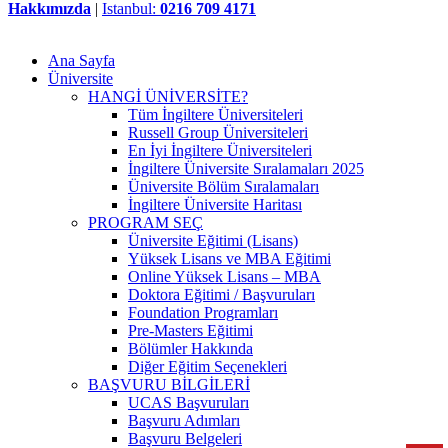
Hakkımızda
|
Istanbul:
0216 709 4171
Ana Sayfa
Üniversite
HANGİ ÜNİVERSİTE?
Tüm İngiltere Üniversiteleri
Russell Group Üniversiteleri
En İyi İngiltere Üniversiteleri
İngiltere Üniversite Sıralamaları 2025
Üniversite Bölüm Sıralamaları
İngiltere Üniversite Haritası
PROGRAM SEÇ
Üniversite Eğitimi (Lisans)
Yüksek Lisans ve MBA Eğitimi
Online Yüksek Lisans – MBA
Doktora Eğitimi / Başvuruları
Foundation Programları
Pre-Masters Eğitimi
Bölümler Hakkında
Diğer Eğitim Seçenekleri
BAŞVURU BİLGİLERİ
UCAS Başvuruları
Başvuru Adımları
Başvuru Belgeleri