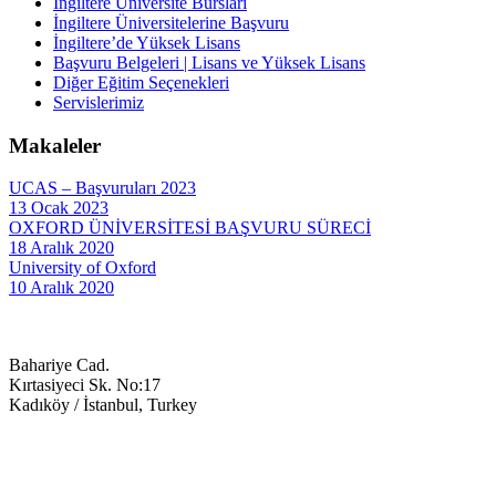
İngiltere Üniversite Bursları
İngiltere Üniversitelerine Başvuru
İngiltere’de Yüksek Lisans
Başvuru Belgeleri | Lisans ve Yüksek Lisans
Diğer Eğitim Seçenekleri
Servislerimiz
Makaleler
UCAS – Başvuruları 2023
13 Ocak 2023
OXFORD ÜNİVERSİTESİ BAŞVURU SÜRECİ
18 Aralık 2020
University of Oxford
10 Aralık 2020
Bahariye Cad.
Kırtasiyeci Sk. No:17
Kadıköy / İstanbul, Turkey
0216 709 4171
info@studyinuk-turkey.com