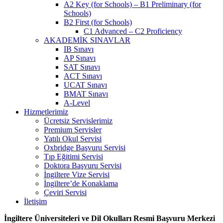
A2 Key (for Schools) – B1 Preliminary (for
Schools)
B2 First (for Schools)
C1 Advanced – C2 Proficiency
AKADEMİK SINAVLAR
IB Sınavı
AP Sınavı
SAT Sınavı
ACT Sınavı
UCAT Sınavı
BMAT Sınavı
A-Level
Hizmetlerimiz
Ücretsiz Servislerimiz
Premium Servisler
Yatılı Okul Servisi
Oxbridge Başvuru Servisi
Tıp Eğitimi Servisi
Doktora Başvuru Servisi
İngiltere Vize Servisi
İngiltere’de Konaklama
Çeviri Servisi
İletişim
İngiltere Üniversiteleri ve Dil Okulları Resmi Başvuru Merkezi