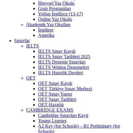
Bireysel Yaz Okulu
Grup Programları
Yoğun İngilizce (13-17)
Online Yaz Okulu
Akademik Yaz Okulları
İngiltere
Amerika
Sınavlar
IELTS
IELTS Sınav Kaydı
IELTS Sınav Tarihleri 2025
IELTS Deneme Sınavları
IELTS Writing Denemeleri
IELTS Hazırlık Dersleri
OET
OET Sınav Kaydı
OET Türkiye Sınav Merkezi
OET Sınav Yapısı
OET Sınav Tarihleri
OET Hazırlık
CAMBRIDGE EXAMS
Cambridge Sınavları Kayıt
Young Learnes
A2 Key (for Schools) – B1 Preliminary (for
Schools)